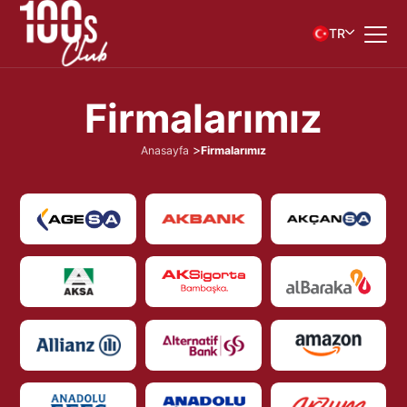
TR
F
i
r
m
a
l
a
r
ı
m
ı
z
Anasayfa
Firmalarımız