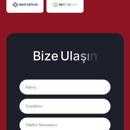
B
i
z
e
U
l
a
ş
ı
n